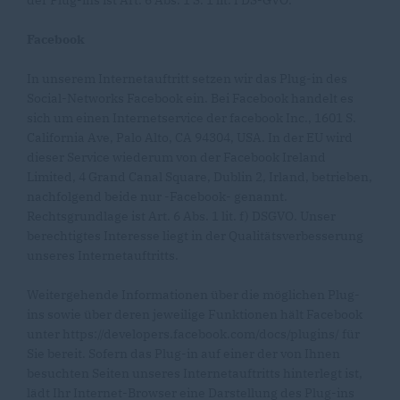
der Plug-ins ist Art. 6 Abs. 1 S. 1 lit. f DS-GVO.
Facebook
In unserem Internetauftritt setzen wir das Plug-in des
Social-Networks Facebook ein. Bei Facebook handelt es
sich um einen Internetservice der facebook Inc., 1601 S.
California Ave, Palo Alto, CA 94304, USA. In der EU wird
dieser Service wiederum von der Facebook Ireland
Limited, 4 Grand Canal Square, Dublin 2, Irland, betrieben,
nachfolgend beide nur -Facebook- genannt.
Rechtsgrundlage ist Art. 6 Abs. 1 lit. f) DSGVO. Unser
berechtigtes Interesse liegt in der Qualitätsverbesserung
unseres Internetauftritts.
Weitergehende Informationen über die möglichen Plug-
ins sowie über deren jeweilige Funktionen hält Facebook
unter https://developers.facebook.com/docs/plugins/ für
Sie bereit. Sofern das Plug-in auf einer der von Ihnen
besuchten Seiten unseres Internetauftritts hinterlegt ist,
lädt Ihr Internet-Browser eine Darstellung des Plug-ins