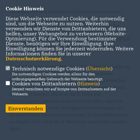
Cookie Hinweis
(1) Neben der rein informatorischen Nutzung unserer
Diese Webseite verwendet Cookies, die notwendig
Webseite bieten wir verschiedene Leistungen an, die Sie
sind, um die Webseite zu nutzen. Weiterhin
bei Interesse nutzen können. Dazu müssen Sie in der
verwenden wir Dienste von Drittanbietern, die uns
Regel personenbezogene Daten angeben, die wir zur
helfen, unser Webangebot zu verbessern (Website-
Optmierung). Für die Verwendung bestimmter
Erbringung der jeweiligen Leistung nutzen und für die die
Dienste, benötigen wir Ihre Einwilligung. Ihre
zuvor genannten Grundsätze zur Datenverarbeitung
Einwilligung können Sie jederzeit widerrufen. Weitere
gelten.
Informationen finden Sie in unserer
Datenschutzerklärung
.
Für die Kommunikation bitten wir das Kontaktformular zu
Technisch notwendige Cookies (
Übersicht
)
verwenden. Darüberhinaus finden Sie in unserem
Die notwendigen Cookies werden allein für den
ordnungsgemäßen Gebrauch der Webseite benötigt.
Internetangebot u.U. weitere E-Mail-Adressen einzelner
Cookies von Drittanbietern (
Hinweis
)
Stellen oder Personen. Auch an diese Adressen können
Derzeit verzichten wir auf Scripte von Drittanbietern auf der
Sie E-Mails senden. Möchten Sie E-Mails mit
Webseite.
Dateianhängen senden, so beachten Sie bitte, dass wir
nicht alle auf dem Markt verfügbaren Dateiformate und
Einverstanden
Anwendungen unterstützen können. In Einzelfällen kann
es möglich sein, dass die E-Mail nicht verarbeitet werden
kann.